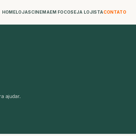
HOME
LOJAS
CINEMA
EM FOCO
SEJA LOJISTA
CONTATO
a ajudar.